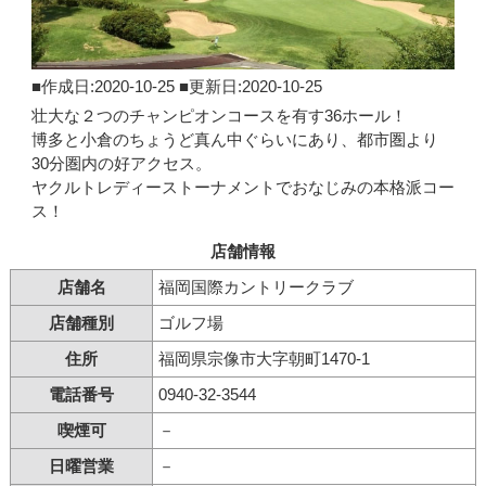
■作成日:2020-10-25 ■更新日:2020-10-25
壮大な２つのチャンピオンコースを有す36ホール！
博多と小倉のちょうど真ん中ぐらいにあり、都市圏より
30分圏内の好アクセス。
ヤクルトレディーストーナメントでおなじみの本格派コー
ス！
店舗情報
店舗名
福岡国際カントリークラブ
店舗種別
ゴルフ場
住所
福岡県宗像市大字朝町1470-1
電話番号
0940-32-3544
喫煙可
－
日曜営業
－