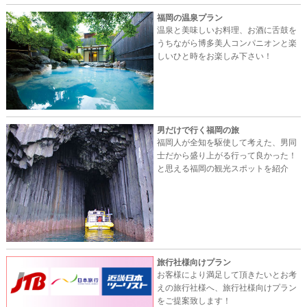
福岡の温泉プラン
温泉と美味しいお料理、お酒に舌鼓を
うちながら博多美人コンパニオンと楽
しいひと時をお楽しみ下さい！
男だけで行く福岡の旅
福岡人が全知を駆使して考えた、男同
士だから盛り上がる行って良かった！
と思える福岡の観光スポットを紹介
旅行社様向けプラン
お客様により満足して頂きたいとお考
えの旅行社様へ、旅行社様向けプラン
をご提案致します！