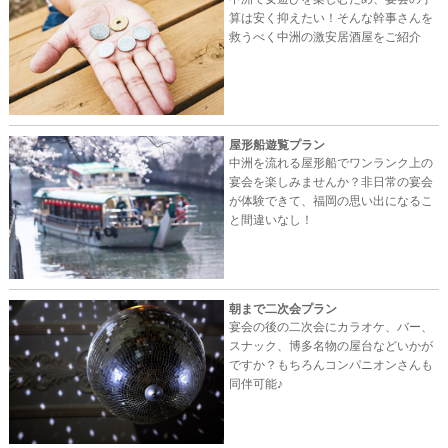
算は安く抑えたい！そんな幹事さんを
救うべく中洲の激安居酒屋をご紹介
屋形船遊覧プラン
中洲を流れる屋形船でワンランク上の
宴会を楽しみませんか？非日常の宴会
が体験できて、福岡の思い出になるこ
と間違いなし！
朝まで二次会プラン
宴会の後の二次会にカラオケ、バー、
スナック、博多名物の屋台などいかが
ですか？もちろんコンパニオンさんも
同伴可能♪